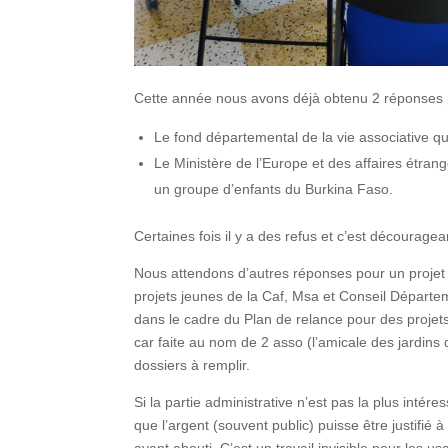
Cette année nous avons déjà obtenu 2 réponses p
Le fond départemental de la vie associative q
Le Ministère de l’Europe et des affaires étra
un groupe d’enfants du Burkina Faso.
Certaines fois il y a des refus et c’est découragean
Nous attendons d’autres réponses pour un projet 
projets jeunes de la Caf, Msa et Conseil Départeme
dans le cadre du Plan de relance pour des projets
car faite au nom de 2 asso (l’amicale des jardins 
dossiers à remplir.
Si la partie administrative n’est pas la plus intér
que l’argent (souvent public) puisse être justifié
ayant abouti. C’est un travail invisible pour les u