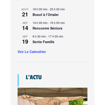
19 h 00 min
-
23 h 00 min
AOÛT
21
Boeuf à l’Ortalet
14 h 00 min
-
16 h 00 min
SEP
14
Rencontre Séniors
9 h 30 min
-
17 h 00 min
SEP
19
Sortie Famille
Voir Le Calendrier
L’ACTU