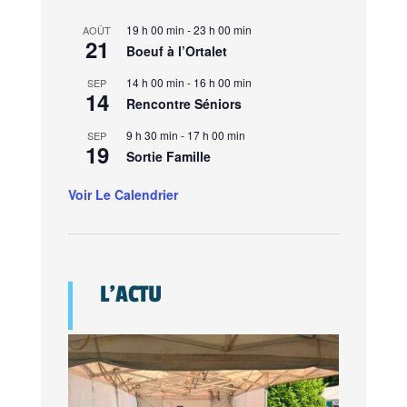
19 h 00 min
-
23 h 00 min
AOÛT
21
Boeuf à l’Ortalet
14 h 00 min
-
16 h 00 min
SEP
14
Rencontre Séniors
9 h 30 min
-
17 h 00 min
SEP
19
Sortie Famille
Voir Le Calendrier
L’ACTU