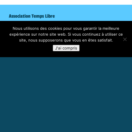
Association Temps Libre
2 Avenue de la gare
Nous utilisons des cookies pour vous garantir la meilleure
30190 Saint-Geniès de Malgoirès
expérience sur notre site web. Si vous continuez à utiliser ce
site, nous supposerons que vous en êtes satisfait.
04.66.63.14.36
J'ai compris
Mentions légales
Suivez-nous sur nos réseaux sociaux