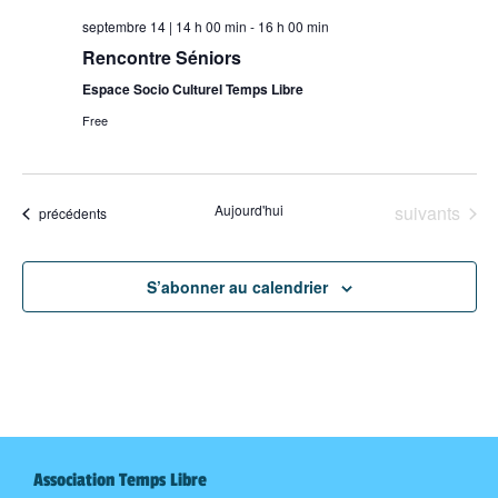
septembre 14 | 14 h 00 min
-
16 h 00 min
Rencontre Séniors
Espace Socio Culturel Temps Libre
Free
Évènements
Aujourd'hui
suivants
Évènements
précédents
S’abonner au calendrier
Association Temps Libre