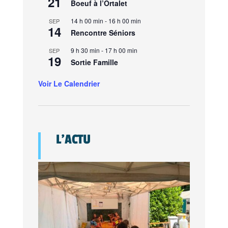
21
Boeuf à l’Ortalet
14 h 00 min
-
16 h 00 min
SEP
14
Rencontre Séniors
9 h 30 min
-
17 h 00 min
SEP
19
Sortie Famille
Voir Le Calendrier
L’ACTU