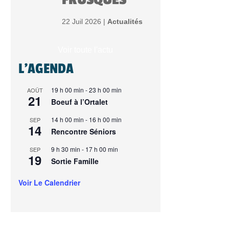
22 Juil 2026 |
Actualités
Voir toute l'actu
L'AGENDA
19 h 00 min
-
23 h 00 min
AOÛT
21
Boeuf à l’Ortalet
14 h 00 min
-
16 h 00 min
SEP
14
Rencontre Séniors
9 h 30 min
-
17 h 00 min
SEP
19
Sortie Famille
Voir Le Calendrier