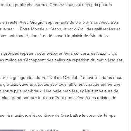
rtout un public chaleureux. Rendez-vous est déjà pris pour la
 en reste. Avec Giorgio, sept enfants de 3 à 6 ans ont vécu trois
 la star ». Entre Monsieur Kazou, le rock’n’roll des gallinacées et
stes ont chanté, dansé et découvert le plaisir de faire de la
. Les groupes répètent pour préparer leurs concerts estivaux… Ça
t les mélodies s’échappent des salles de répétition du matin jusqu’au
er les guinguettes du Festival de l’Ortalet. 2 nouvelles dates nous
rts gratuits, ouverts à toutes et à tous, affichent chaque année une
oujours plus nombreux. Une belle manière, fidèle aux valeurs de
u plus grand nombre tout en offrant une scène à des artistes de
use, la musique, elle, continue de faire battre le cœur de Temps