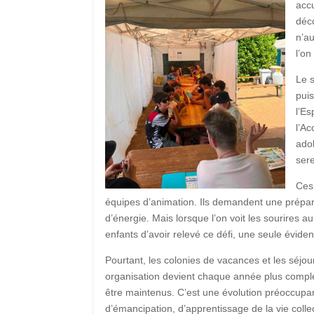
accu
déco
n’au
l’on
Le s
puis
l’Es
l’Ac
ado
ser
Ces 
équipes d’animation. Ils demandent une prépa
d’énergie. Mais lorsque l’on voit les sourires au
enfants d’avoir relevé ce défi, une seule évide
Pourtant, les colonies de vacances et les séjo
organisation devient chaque année plus complexe
être maintenus. C’est une évolution préoccupan
d’émancipation, d’apprentissage de la vie collec