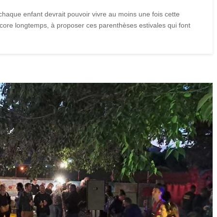
aque enfant devrait pouvoir vivre au moins une fois cette
core longtemps, à proposer ces parenthèses estivales qui font