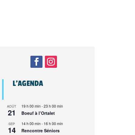
L’AGENDA
19 h 00 min
-
23 h 00 min
AOÛT
21
Boeuf à l’Ortalet
14 h 00 min
-
16 h 00 min
SEP
14
Rencontre Séniors