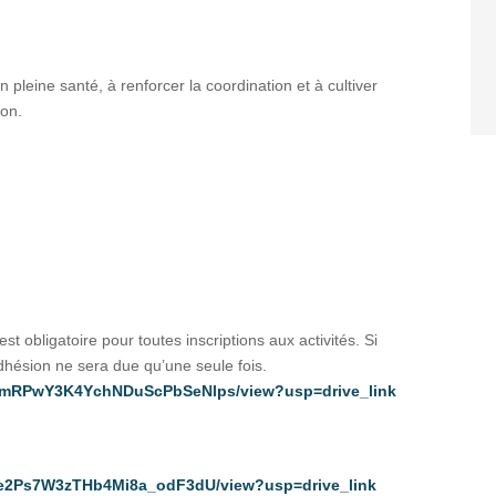
n pleine santé, à renforcer la coordination et à cultiver
ion.
st obligatoire pour toutes inscriptions aux activités. Si
’adhésion ne sera due qu’une seule fois.
7V2CmRPwY3K4YchNDuScPbSeNlps/view?usp=drive_link
fl9fe2Ps7W3zTHb4Mi8a_odF3dU/view?usp=drive_link