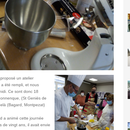
 proposé un atelier
n a été rempli, et nous
midi. Ce sont donc 18
ardonnenque, (St Geniès de
delà (Bagard, Montpezat)
rd a animé cette journée
de vingt ans, il avait envie