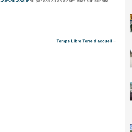
s-ont-du-coeur
ou par don ou en aidant. Allez sur leur site
Temps Libre Terre d’accueil
»