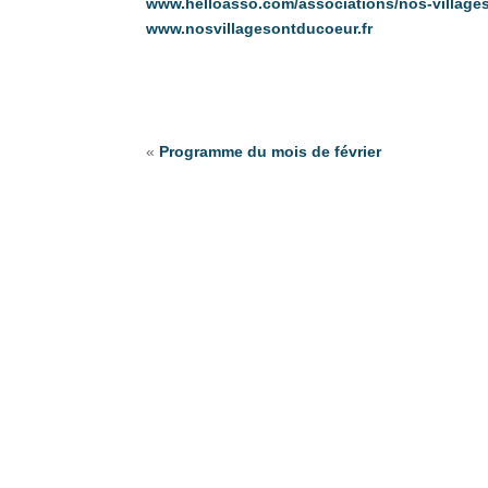
www.helloasso.com/associations/nos-village
www.nosvillagesontducoeur.fr
«
Programme du mois de février