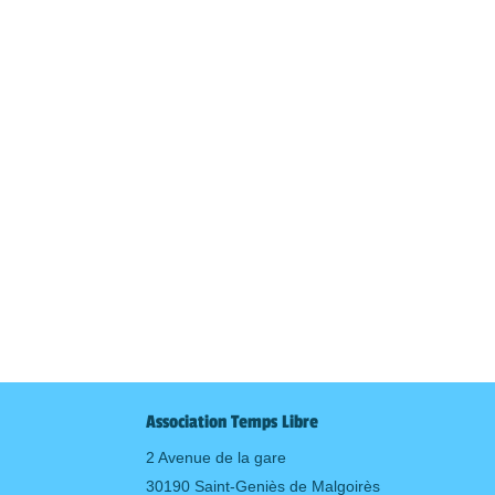
Association Temps Libre
2 Avenue de la gare
30190 Saint-Geniès de Malgoirès