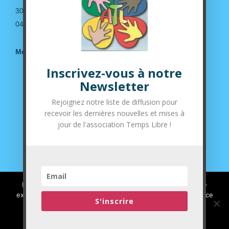
30190 Saint-Geniès de Malgoirès
04.66.63.14.36
Mentions légales
Inscrivez-vous à notre
Suivez-nous sur nos réseaux sociaux
Newsletter
Rejoignez notre liste de diffusion pour
recevoir les dernières nouvelles et mises à
jour de l'association Temps Libre !
Nous utilisons des cookies pour vous garantir la meilleure
expérience sur notre site web. Si vous continuez à utiliser ce
S'inscrire
site, nous supposerons que vous en êtes satisfait.
J'ai compris