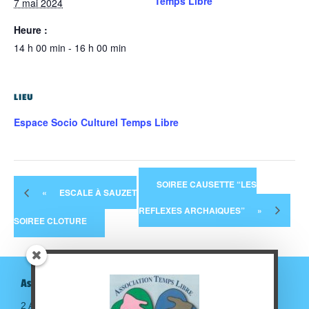
Temps Libre
7 mai 2024
Heure :
14 h 00 min - 16 h 00 min
LIEU
Espace Socio Culturel Temps Libre
SOIREE CAUSETTE “LES
«
ESCALE À SAUZET
REFLEXES ARCHAIQUES”
»
SOIREE CLOTURE
Association Temps Libre
2 Avenue de la gare