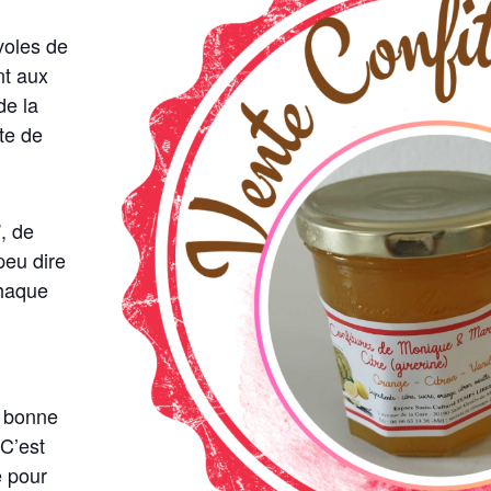
voles de
nt aux
de la
tte de
”, de
peu dire
chaque
s bonne
C’est
e pour