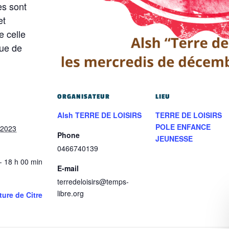
es sont
et
e celle
que de
ORGANISATEUR
LIEU
Alsh TERRE DE LOISIRS
TERRE DE LOISIRS
POLE ENFANCE
 2023
Phone
JEUNESSE
0466740139
- 18 h 00 min
E-mail
terredeloisirs@temps-
libre.org
ture de Citre