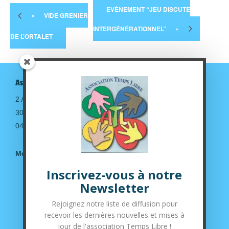
EVÈNEMENT “JEU DISCUTE
«
VIDE GRENIER
INTERGÉNÉRATIONNEL”
»
DE L’ORTALET
Association Temps Libre
2 Avenue de la gare
30190 Saint-Geniès de Malgoirès
04.66.63.14.36
Mentions légales
Inscrivez-vous à notre
Suivez-nous sur nos réseaux sociaux
Newsletter
Rejoignez notre liste de diffusion pour
recevoir les dernières nouvelles et mises à
jour de l'association Temps Libre !