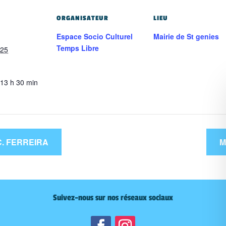
ORGANISATEUR
LIEU
Espace Socio Culturel
Mairie de St genies
Temps Libre
025
 13 h 30 min
. FERREIRA
M
Suivez-nous sur nos réseaux sociaux