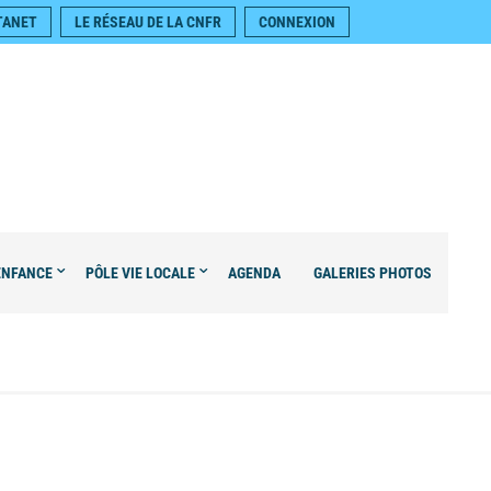
TANET
LE RÉSEAU DE LA CNFR
CONNEXION
ENFANCE
PÔLE VIE LOCALE
AGENDA
GALERIES PHOTOS