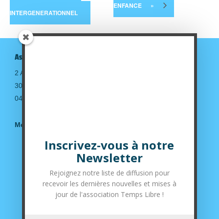
ENFANCE
»
INTERGENERATIONNEL
Association Temps Libre
2 Avenue de la gare
30190 Saint-Geniès de Malgoirès
04.66.63.14.36
Mentions légales
Inscrivez-vous à notre
Suivez-nous sur nos réseaux sociaux
Newsletter
Rejoignez notre liste de diffusion pour
recevoir les dernières nouvelles et mises à
jour de l'association Temps Libre !