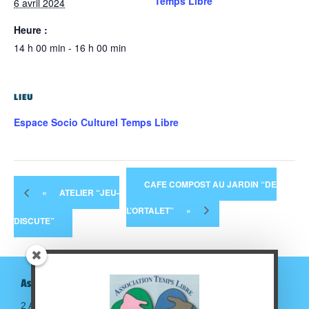
Temps Libre
6 avril 2024
Heure :
14 h 00 min - 16 h 00 min
LIEU
Espace Socio Culturel Temps Libre
CAFE COMPOST AU JARDIN “DE
«
ATELIER “JEU-
L’ORTALET”
»
DISCUTE”
Association Temps Libre
2 Avenue de la gare