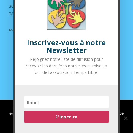
30190 Saint-Geniès de Malgoirès
04.66.63.14.36
Mentions légales
Inscrivez-vous à notre
Suivez-nous sur nos réseaux sociaux
Newsletter
Rejoignez notre liste de diffusion pour
recevoir les dernières nouvelles et mises à
jour de l'association Temps Libre !
Nous utilisons des cookies pour vous garantir la meilleure
expérience sur notre site web. Si vous continuez à utiliser ce
S'inscrire
site, nous supposerons que vous en êtes satisfait.
J'ai compris