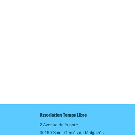
Association Temps Libre
2 Avenue de la gare
30190 Saint-Geniès de Malgoirès