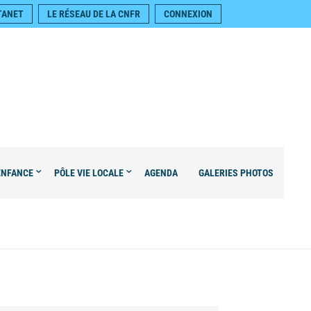
TANET
LE RÉSEAU DE LA CNFR
CONNEXION
ENFANCE
PÔLE VIE LOCALE
AGENDA
GALERIES PHOTOS