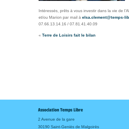
Intéressés, prêts à vous investir dans la vie de 
et/ou Marion par mail à
elsa.clement@temps-lib
07.66.13.14.16 / 07.81.41.40.09
«
Terre de Loisirs fait le bilan
Association Temps Libre
2 Avenue de la gare
30190 Saint-Geniès de Malgoirès