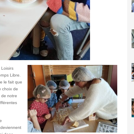
 Loisirs
emps Libre.
e le fait que
e choix de
 de notre
ifférentes
e
n deviennent