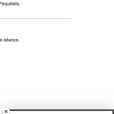
Péquélets.
ue séance.