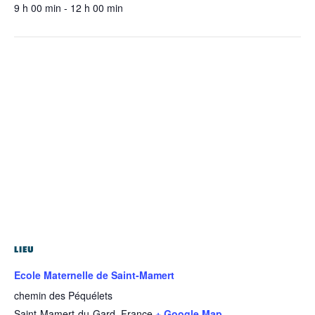
9 h 00 min - 12 h 00 min
LIEU
Ecole Maternelle de Saint-Mamert
chemin des Péquélets
Saint-Mamert-du-Gard
,
France
+ Google Map