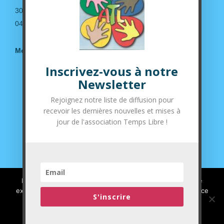
30190 Saint-Geniès de Malgoirès
04.66.63.14.36
Mentions légales
Inscrivez-vous à notre
Suivez-nous sur nos réseaux sociaux
Newsletter
Rejoignez notre liste de diffusion pour
recevoir les dernières nouvelles et mises à
jour de l'association Temps Libre !
Nous utilisons des cookies pour vous garantir la meilleure
expérience sur notre site web. Si vous continuez à utiliser ce
S'inscrire
site, nous supposerons que vous en êtes satisfait.
J'ai compris