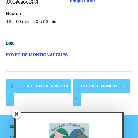
Temps Libre
10 octobre 2023
Heure :
19 h 00 min - 20 h 00 min
LIEU
FOYER DE MONTIGNARGUES
«
ATELIER “JEU-DISCUTE”
LAEP À ST MAMERT
»
Association Temps Libre
2 Avenue de la gare