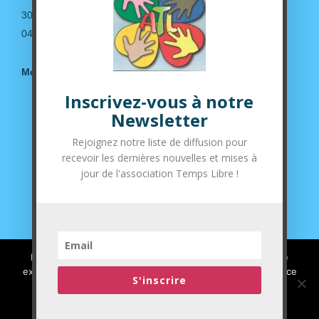
30190 Saint-Geniès de Malgoirès
04.66.63.14.36
Mentions légales
Inscrivez-vous à notre
Suivez-nous sur nos réseaux sociaux
Newsletter
Rejoignez notre liste de diffusion pour
recevoir les dernières nouvelles et mises à
jour de l'association Temps Libre !
Nous utilisons des cookies pour vous garantir la meilleure
expérience sur notre site web. Si vous continuez à utiliser ce
S'inscrire
site, nous supposerons que vous en êtes satisfait.
J'ai compris