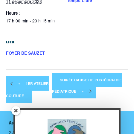
Temps Libre
11 décembre 2023
Heure :
17 h 00 min - 20 h 15 min
LIEU
FOYER DE SAUZET
SOIRÉE CAUSETTE L’OSTÉOPATHIE
«
1ER ATELIER
PÉDIATRIQUE
»
COUTURE
Association Temps Libre
2 Avenue de la gare