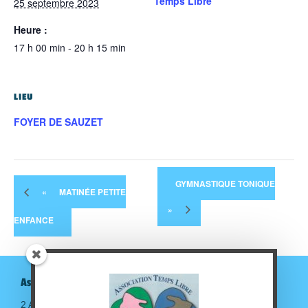
Temps Libre
25 septembre 2023
Heure :
17 h 00 min - 20 h 15 min
LIEU
FOYER DE SAUZET
GYMNASTIQUE TONIQUE
«
MATINÉE PETITE
»
ENFANCE
Association Temps Libre
2 Avenue de la gare