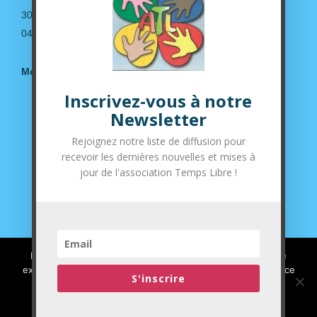
30190 Saint-Geniès de Malgoirès
04.66.63.14.36
Mentions légales
Inscrivez-vous à notre
Suivez-nous sur nos réseaux sociaux
Newsletter
Rejoignez notre liste de diffusion pour
recevoir les dernières nouvelles et mises à
jour de l'association Temps Libre !
Nous utilisons des cookies pour vous garantir la meilleure
expérience sur notre site web. Si vous continuez à utiliser ce
S'inscrire
site, nous supposerons que vous en êtes satisfait.
J'ai compris