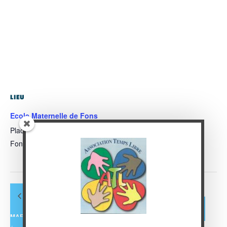
LIEU
Ecole Maternelle de Fons
Place Saturnin Garimont
Fons-outre-Gardons
,
France
+ Google Map
FÊTE DES FLEURS –
«
EXPOSITION PEINTURES DE
1ÈRE ÉDITION
»
MARCELLE CAUSSE : “UNE INVITATION