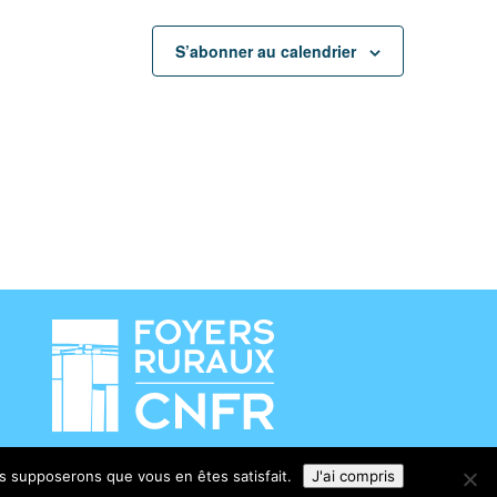
S’abonner au calendrier
ous supposerons que vous en êtes satisfait.
J'ai compris