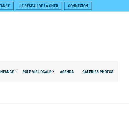
TANET
LE RÉSEAU DE LA CNFR
CONNEXION
ENFANCE
PÔLE VIE LOCALE
AGENDA
GALERIES PHOTOS