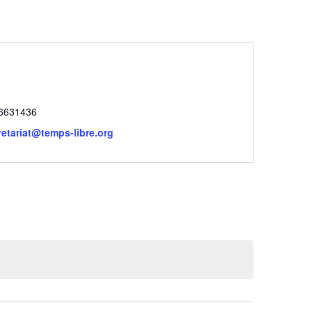
6631436
retariat@temps-libre.org