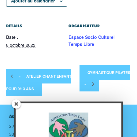
Ajouter au calendrier
DÉTAILS
ORGANISATEUR
Date :
Espace Socio Culturel
Temps Libre
8 octobre 2023
GYMNASTIQUE PILATES
«
ATELIER CHANT ENFANT
»
POUR 9/13 ANS
Association Temps Libre
2 Avenue de la gare
30190 Saint-Geniès de Malgoirès