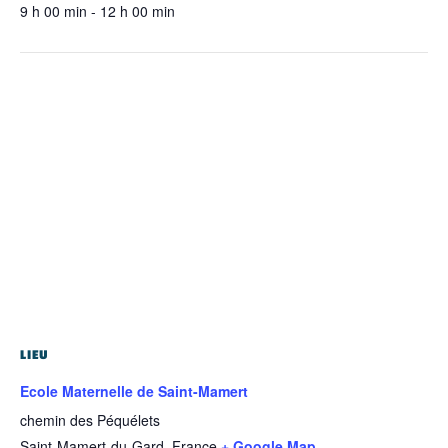
9 h 00 min - 12 h 00 min
LIEU
Ecole Maternelle de Saint-Mamert
chemin des Péquélets
Saint-Mamert-du-Gard
,
France
+ Google Map