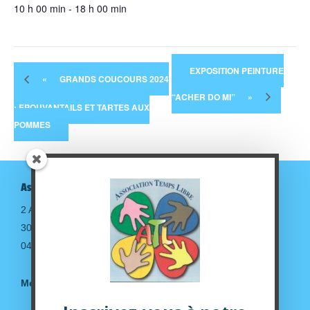
10 h 00 min - 18 h 00 min
EXPOSITION PEINTURE
«
GRANDS COUCOURS 2024
“ACHER DO MI”
»
: EPOUVANTAILS ET TARTES AUX
POMMES
Association Temps Libre
2 Avenue de la gare
30190 Saint-Geniès de Malgoirès
04.66.63.14.36
Mentions légales