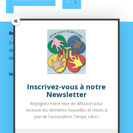
»
Association Temps Libre
2 Avenue de la gare
30190 Saint-Geniès de Malgoirès
04.66.63.14.36
Mentions légales
Inscrivez-vous à notre
Suivez-nous sur nos réseaux sociaux
Newsletter
Rejoignez notre liste de diffusion pour
recevoir les dernières nouvelles et mises à
jour de l'association Temps Libre !