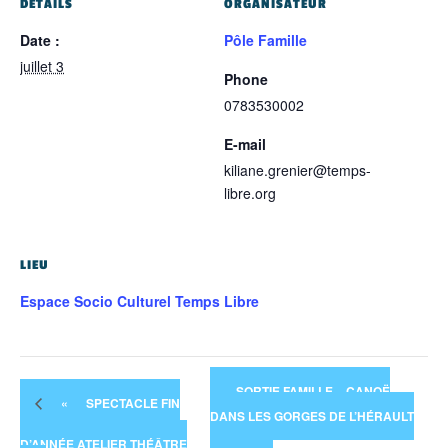
DÉTAILS
ORGANISATEUR
Date :
Pôle Famille
juillet 3
Phone
0783530002
E-mail
kiliane.grenier@temps-
libre.org
LIEU
Espace Socio Culturel Temps Libre
SORTIE FAMILLE – CANOË
«
SPECTACLE FIN
DANS LES GORGES DE L’HÉRAULT
D’ANNÉE ATELIER THÉÂTRE