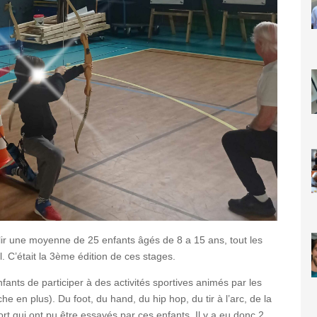
illir une moyenne de 25 enfants âgés de 8 a 15 ans, tout les
. C’était la 3ème édition de ces stages.
fants de participer à des activités sportives animés par les
che en plus). Du foot, du hand, du hip hop, du tir à l’arc, de la
rt qui ont pu être essayés par ces enfants. Il y a eu donc 2