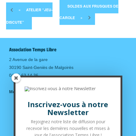
SOLDES AUX FRUSQUES DE
«
ATELIER “JEU-
CAROLE
»
DISCUTE”
Association Temps Libre
2 Avenue de la gare
30190 Saint-Geniès de Malgoirès
04.66.63.14.36
Mentions légales
Inscrivez-vous à notre
Suivez-nous sur nos réseaux sociaux
Newsletter
Rejoignez notre liste de diffusion pour
recevoir les dernières nouvelles et mises à
jour de l'association Temps Libre !