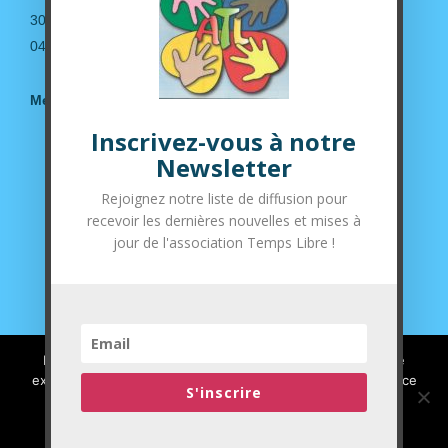
30190 Saint-Geniès de Malgoirès
04.66.63.14.36
Mentions légales
Inscrivez-vous à notre
Suivez-nous sur nos réseaux sociaux
Newsletter
Rejoignez notre liste de diffusion pour
recevoir les dernières nouvelles et mises à
jour de l'association Temps Libre !
Nous utilisons des cookies pour vous garantir la meilleure
expérience sur notre site web. Si vous continuez à utiliser ce
S'inscrire
site, nous supposerons que vous en êtes satisfait.
J'ai compris