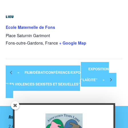
LIEU
Ecole Maternelle de Fons
Place Saturnin Garimont
Fons-outre-Gardons
,
France
+ Google Map
EXPOSITION
«
FILM/DÉBAT/CONFÉRENCE/EXPO
“LAÏCITÉ”
»
“LES VIOLENCES SEXISTES ET SEXUELLES”
Association Temps Libre
2 Avenue de la gare