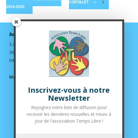
L’ORTALET
»
2024-2025
Association Temps Libre
2 Avenue de la gare
30190 Saint-Geniès de Malgoirès
04.66.63.14.36
Mentions légales
Inscrivez-vous à notre
Suivez-nous sur nos réseaux sociaux
Newsletter
Rejoignez notre liste de diffusion pour
recevoir les dernières nouvelles et mises à
jour de l'association Temps Libre !