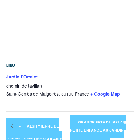
LIEU
Jardin l’Ortalet
chemin de tavillan
Saint-Geniès de Malgoirès
,
30190
France
+ Google Map
GRANDE FETE DU RELAIS
«
ALSH “TERRE DE
PETITE ENFANCE AU JARDIN
LOISIRS” RENTRÉE SCOLAIRE