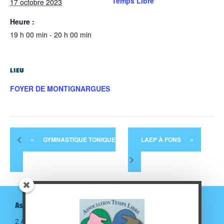
Temps Libre
17 octobre 2023
Heure :
19 h 00 min - 20 h 00 min
LIEU
FOYER DE MONTIGNARGUES
«
GYMNASTIQUE TONIQUE
LAEP À FONS
»
Association Temps Libre
2 Avenue de la gare