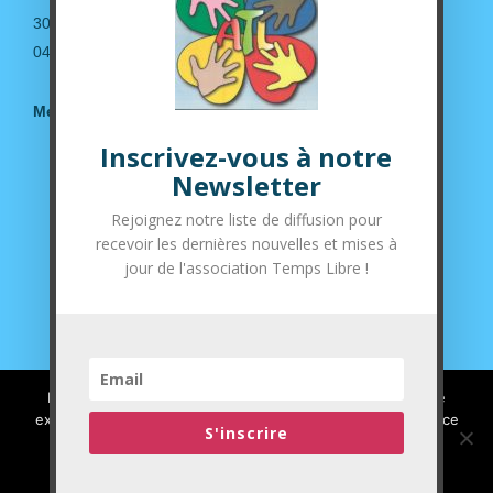
30190 Saint-Geniès de Malgoirès
04.66.63.14.36
Mentions légales
Inscrivez-vous à notre
Suivez-nous sur nos réseaux sociaux
Newsletter
Rejoignez notre liste de diffusion pour
recevoir les dernières nouvelles et mises à
jour de l'association Temps Libre !
Nous utilisons des cookies pour vous garantir la meilleure
expérience sur notre site web. Si vous continuez à utiliser ce
S'inscrire
site, nous supposerons que vous en êtes satisfait.
J'ai compris